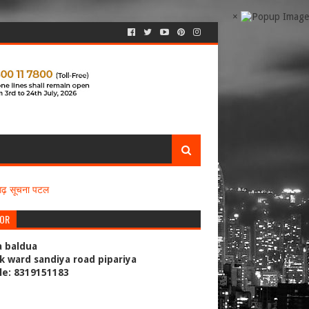
×
सगढ़ सूचना पटल
TOR
a baldua
k ward sandiya road pipariya
le: 8319151183