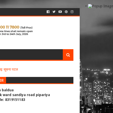
×
सगढ़ सूचना पटल
TOR
a baldua
k ward sandiya road pipariya
le: 8319151183