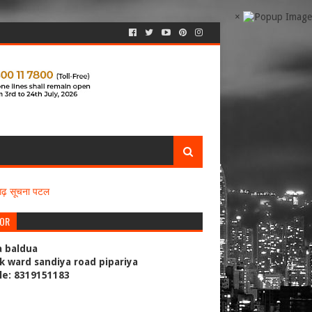
×
सगढ़ सूचना पटल
TOR
a baldua
k ward sandiya road pipariya
le: 8319151183