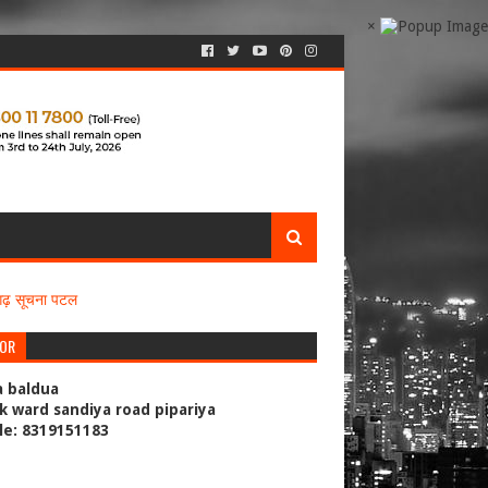
×
सगढ़ सूचना पटल
TOR
a baldua
k ward sandiya road pipariya
le: 8319151183