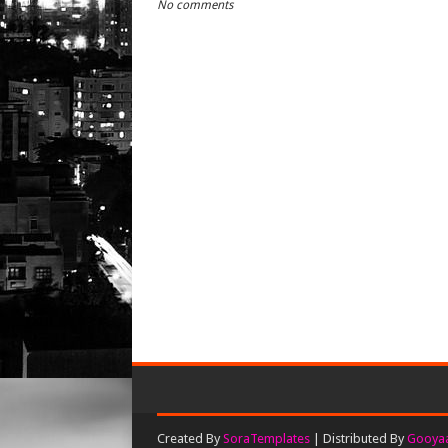
No comments
Created By
SoraTemplates
| Distributed By
Gooyaa