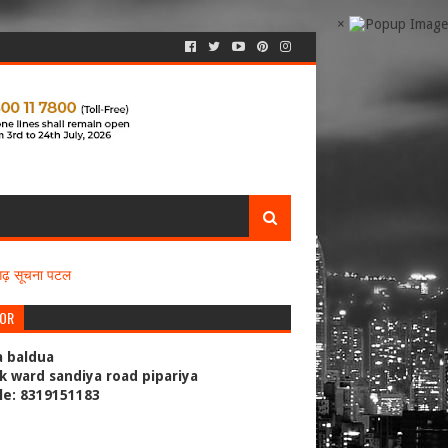
×
सगढ़ सूचना पटल
TOR
a baldua
k ward sandiya road pipariya
le: 8319151183