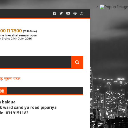
×
सगढ़ सूचना पटल
TOR
a baldua
k ward sandiya road pipariya
le: 8319151183