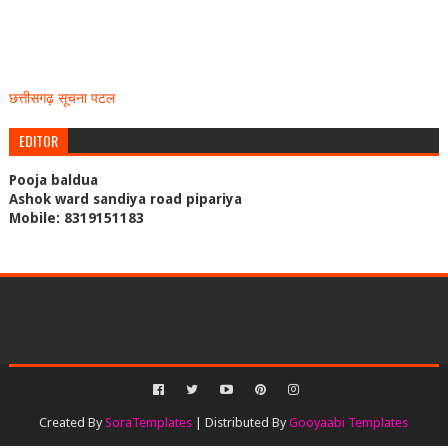
छत्तीसगढ़ सूचना पटल
EDITOR
Pooja baldua
Ashok ward sandiya road pipariya
Mobile: 8319151183
Created By
SoraTemplates
| Distributed By
Gooyaabi Templates