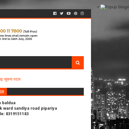
×
सगढ़ सूचना पटल
TOR
a baldua
k ward sandiya road pipariya
le: 8319151183