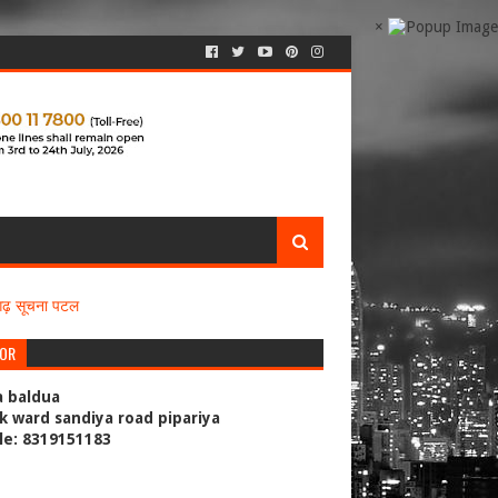
×
सगढ़ सूचना पटल
TOR
a baldua
k ward sandiya road pipariya
le: 8319151183