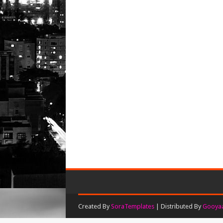
Created By
SoraTemplates
| Distributed By
Gooyaa