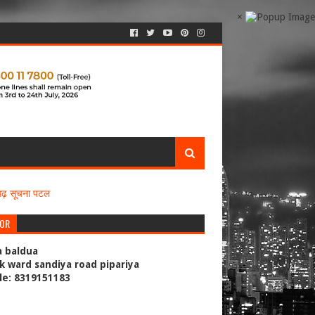
×
सगढ़ सूचना पटल
TOR
a baldua
k ward sandiya road pipariya
le: 8319151183