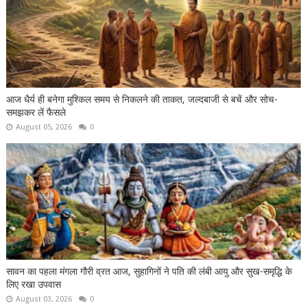
आज धैर्य ही बनेगा मुश्किल समय से निकलने की ताकत, जल्दबाजी से बचें और सोच-
समझकर लें फैसले
August 05, 2026
0
सावन का पहला मंगला गौरी व्रत आज, सुहागिनों ने पति की लंबी आयु और सुख-समृद्धि के
लिए रखा उपवास
August 03, 2026
0