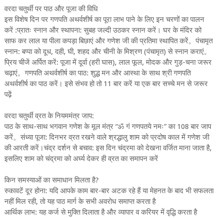
वरदा चतुर्थी पर पाठ और पूजा की विधि
इस विशेष दिन पर गणपति अथर्वशीर्ष का पूरा लाभ पाने के लिए इन चरणों का पालन
करें :प्रातः स्नान और स्थापना: सुबह जल्दी उठकर स्नान करें। घर के मंदिर को
साफ कर लाल या पीला कपड़ा बिछाएं और गणेश जी की प्रतिमा स्थापित करें。पंचामृत
स्नान: बप्पा को दूध, दही, घी, शहद और चीनी के मिश्रण (पंचामृत) से स्नान कराएं。
प्रिय चीजें अर्पित करें: पूजा में दूर्वा (हरी घास), लाल फूल, मोदक और गुड़-चना जरूर
चढ़ाएं。गणपति अथर्वशीर्ष का पाठ: शुद्ध मन और आस्था के साथ श्री गणपति
अथर्वशीर्ष का पाठ करें। इसे संभव हो तो 11 बार करें या एक बार सच्चे मन से जरूर
पढ़ें
वरदा चतुर्थी व्रत के नियममंत्र जाप:
पाठ के साथ-साथ भगवान गणेश के मूल मंत्र “ॐ गं गणपतये नमः” का 108 बार जाप
करें。संध्या पूजा: दिनभर व्रत रखने वाले श्रद्धालु शाम को प्रदोष काल में गणेश जी
की आरती करें।चंद्र दर्शन से बचाव: इस दिन चंद्रमा को देखना वर्जित माना जाता है,
इसलिए शाम को चंद्रमा को अर्घ्य देकर ही व्रत का समापन करें
किन समस्याओं का समाधान मिलता है?
रुकावटें दूर होना: यदि आपके काम बार-बार अटक रहे हैं या मेहनत के बाद भी सफलता
नहीं मिल रही, तो यह पाठ मार्ग के सभी अवरोध समाप्त करता है
आर्थिक लाभ: यह कर्ज से मुक्ति दिलाता है और व्यापार व करियर में वृद्धि करता है