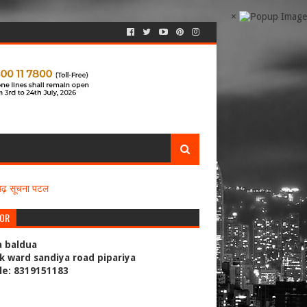
×
सगढ़ सूचना पटल
TOR
a baldua
k ward sandiya road pipariya
le: 8319151183