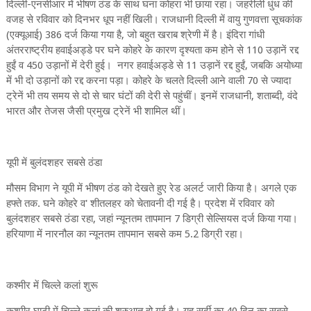
दिल्ली-एनसीआर में भीषण ठंड के साथ घना कोहरा भी छाया रहा। जहरीली धुंध की
वजह से रविवार को दिनभर धूप नहीं खिली। राजधानी दिल्ली में वायु गुणवत्ता सूचकांक
(एक्यूआई) 386 दर्ज किया गया है, जो बहुत खराब श्रेणी में है। इंदिरा गांधी
अंतरराष्ट्रीय हवाईअड्डे पर घने कोहरे के कारण दृश्यता कम होने से 110 उड़ानें रद्द
हुईं व 450 उड़ानों में देरी हुई। नगर हवाईअड्डे से 11 उड़ानें रद्द हुईं, जबकि अयोध्या
में भी दो उड़ानों को रद्द करना पड़ा। कोहरे के चलते दिल्ली आने वाली 70 से ज्यादा
ट्रेनें भी तय समय से दो से चार घंटों की देरी से पहुंचीं। इनमें राजधानी, शताब्दी, वंदे
भारत और तेजस जैसी प्रमुख ट्रेनें भी शामिल थीं।
यूपी में बुलंदशहर सबसे ठंडा
मौसम विभाग ने यूपी में भीषण ठंड को देखते हुए रेड अलर्ट जारी किया है। अगले एक
हफ्ते तक. घने कोहरे व' शीतलहर को चेतावनी दी गई है। प्रदेश में रविवार को
बुलंदशहर सबसे ठंडा रहा, जहां न्यूनतम तापमान 7 डिग्री सेल्सियस दर्ज किया गया।
हरियाणा में नारनौल का न्यूनतम तापमान सबसे कम 5.2 डिग्री रहा।
कश्मीर में चिल्ले कलां शुरू