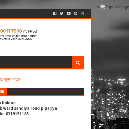
×
सगढ़ सूचना पटल
TOR
a baldua
k ward sandiya road pipariya
le: 8319151183