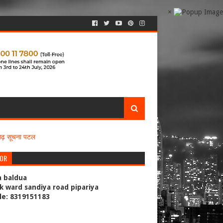
×
सगढ़ सूचना पटल
TOR
a baldua
k ward sandiya road pipariya
le: 8319151183