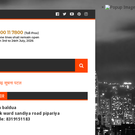
×
सगढ़ सूचना पटल
TOR
a baldua
k ward sandiya road pipariya
le: 8319151183