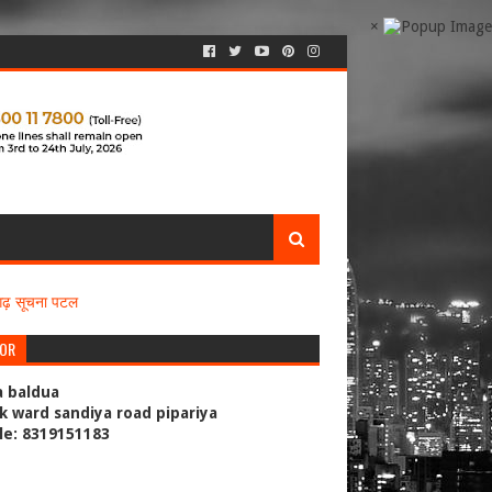
×
सगढ़ सूचना पटल
TOR
a baldua
k ward sandiya road pipariya
le: 8319151183