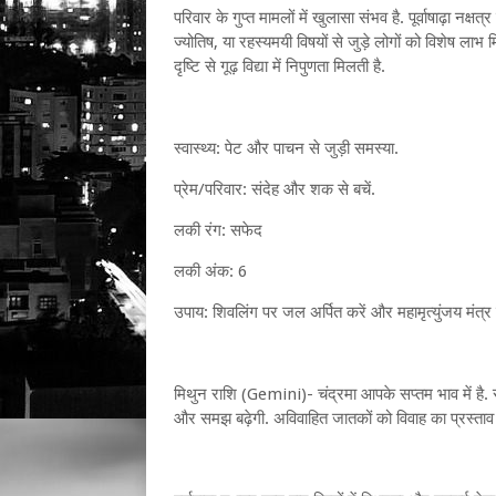
परिवार के गुप्त मामलों में खुलासा संभव है. पूर्वाषाढ़ा न
ज्योतिष, या रहस्यमयी विषयों से जुड़े लोगों को विशेष लाभ
दृष्टि से गूढ़ विद्या में निपुणता मिलती है.
स्वास्थ्य: पेट और पाचन से जुड़ी समस्या.
प्रेम/परिवार: संदेह और शक से बचें.
लकी रंग: सफेद
लकी अंक: 6
उपाय: शिवलिंग पर जल अर्पित करें और महामृत्युंजय मंत्र
मिथुन राशि (Gemini)- चंद्रमा आपके सप्तम भाव में है. सुबह प
और समझ बढ़ेगी. अविवाहित जातकों को विवाह का प्रस्ताव 