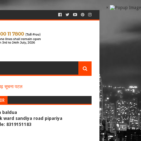
×
सगढ़ सूचना पटल
TOR
a baldua
k ward sandiya road pipariya
le: 8319151183