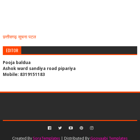
छत्तीसगढ़ सूचना पटल
EDITOR
Pooja baldua
Ashok ward sandiya road pipariya
Mobile: 8319151183
Created By
SoraTemplates
| Distributed By
Gooyaabi Templates