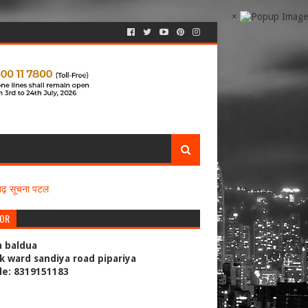
×
सगढ़ सूचना पटल
TOR
a baldua
k ward sandiya road pipariya
le: 8319151183