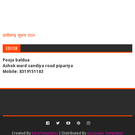
छत्तीसगढ़ सूचना पटल
EDITOR
Pooja baldua
Ashok ward sandiya road pipariya
Mobile: 8319151183
Created By
SoraTemplates
| Distributed By
Gooyaabi Templates