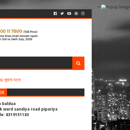
×
सगढ़ सूचना पटल
TOR
a baldua
k ward sandiya road pipariya
le: 8319151183