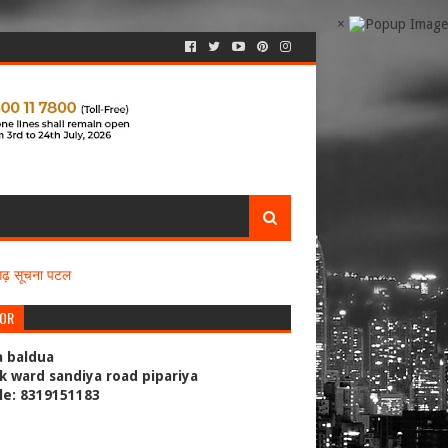
×
सगढ़ सूचना पटल
TOR
a baldua
k ward sandiya road pipariya
le: 8319151183