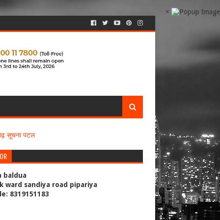
×
सगढ़ सूचना पटल
TOR
a baldua
k ward sandiya road pipariya
le: 8319151183