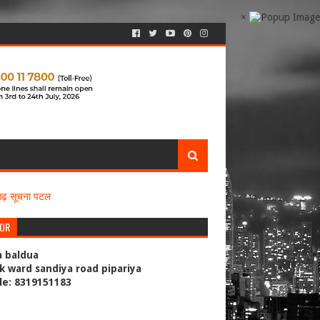
×
सगढ़ सूचना पटल
TOR
a baldua
k ward sandiya road pipariya
le: 8319151183