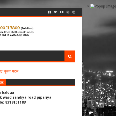
×
सगढ़ सूचना पटल
TOR
a baldua
k ward sandiya road pipariya
le: 8319151183