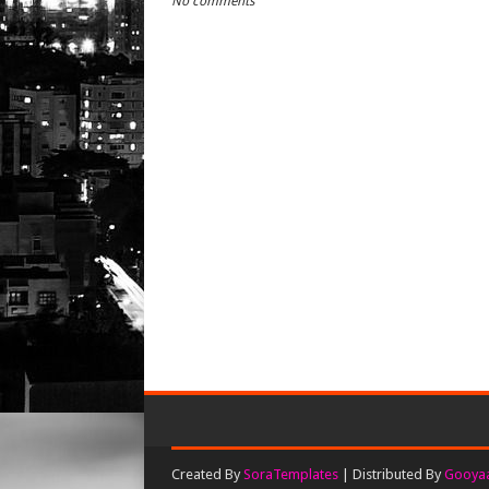
No comments
Created By
SoraTemplates
| Distributed By
Gooyaa