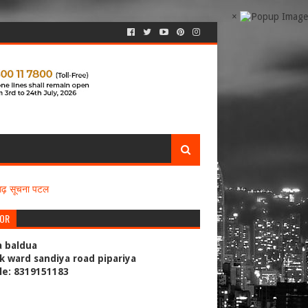
×
सगढ़ सूचना पटल
TOR
a baldua
k ward sandiya road pipariya
le: 8319151183