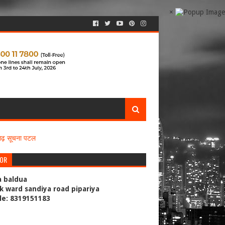
×
सगढ़ सूचना पटल
TOR
a baldua
k ward sandiya road pipariya
le: 8319151183