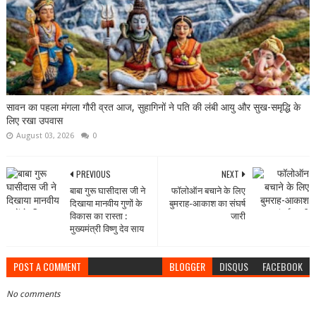
सावन का पहला मंगला गौरी व्रत आज, सुहागिनों ने पति की लंबी आयु और सुख-समृद्धि के
लिए रखा उपवास
August 03, 2026
0
PREVIOUS
NEXT
बाबा गुरू घासीदास जी ने
फॉलोऑन बचाने के लिए
दिखाया मानवीय गुणों के
बुमराह-आकाश का संघर्ष
विकास का रास्ता :
जारी
मुख्यमंत्री विष्णु देव साय
POST A COMMENT
BLOGGER
DISQUS
FACEBOOK
No comments