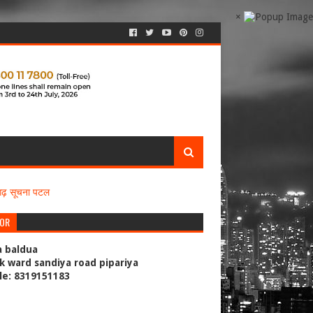
×
सगढ़ सूचना पटल
TOR
a baldua
k ward sandiya road pipariya
le: 8319151183