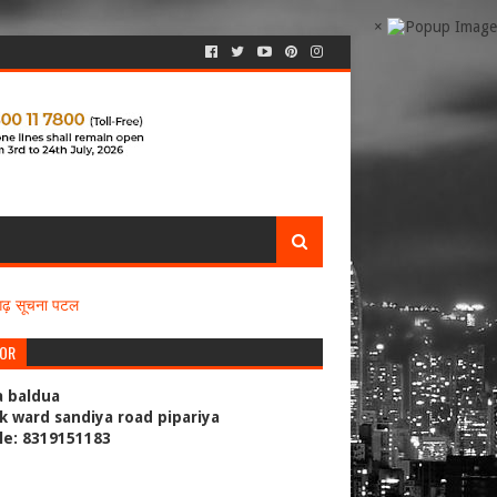
×
सगढ़ सूचना पटल
TOR
a baldua
k ward sandiya road pipariya
le: 8319151183