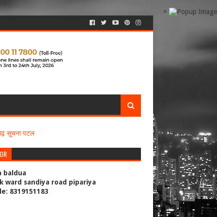
×
सगढ़ सूचना पटल
TOR
a baldua
k ward sandiya road pipariya
le: 8319151183