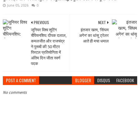
June 05, 2026
0
PREVIOUS
NEXT
जूनियर विश्‍व शूटिंग
इंतजार खत्म, ‘सिंघम
चैंपियनशिप: दीपक दलाल,
अगेन’ का धांसू ट्रेलर
कमलजीत और राजचंद्र
आते ही मचा धमाल
ने पुरूषों की 50 मीटर
पिस्‍टल प्रतियोगिता में
अंतिम दिन जीता स्‍वर्ण
पदक
POST A COMMENT
BLOGGER
DISQUS
FACEBOOK
No comments