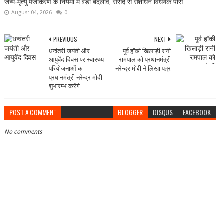
जन्म-मृत्यु पंजीकरण के नियमों में बड़ा बदलाव, संसद से संशोधन विधेयक पास
August 04, 2026
0
PREVIOUS
NEXT
धन्वंतरी जयंती और
पूर्व हॉकी खिलाड़ी रानी
आयुर्वेद दिवस पर स्‍वास्‍थ्‍य
रामपाल को प्रधानमंत्री
परियोजनाओं का
नरेन्‍द्र मोदी ने लिखा पत्र
प्रधानमंत्री नरेन्‍द्र मोदी
शुभारम्भ करेंगे
POST A COMMENT
BLOGGER
DISQUS
FACEBOOK
No comments