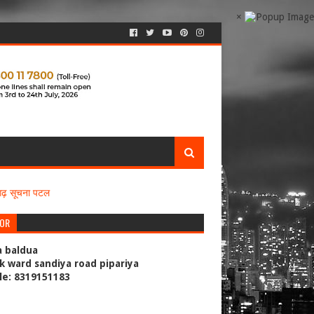
×
सगढ़ सूचना पटल
TOR
a baldua
k ward sandiya road pipariya
le: 8319151183