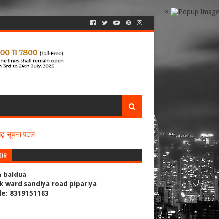
×
सगढ़ सूचना पटल
TOR
a baldua
k ward sandiya road pipariya
le: 8319151183