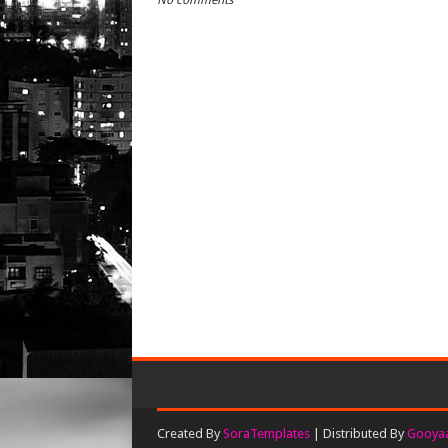
No comments
Created By
SoraTemplates
| Distributed By
Gooyaa