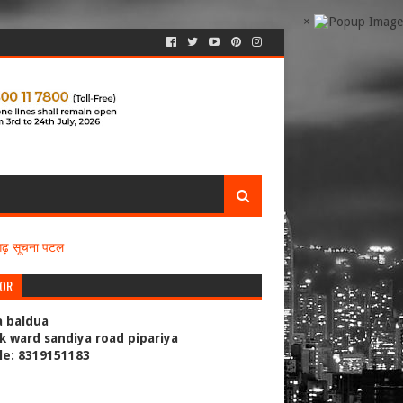
×
सगढ़ सूचना पटल
TOR
a baldua
k ward sandiya road pipariya
le: 8319151183