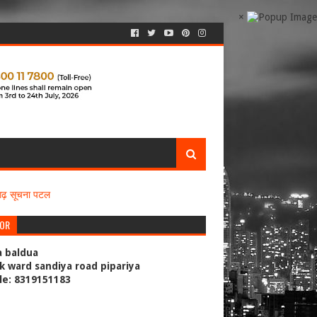
×
सगढ़ सूचना पटल
TOR
a baldua
k ward sandiya road pipariya
le: 8319151183