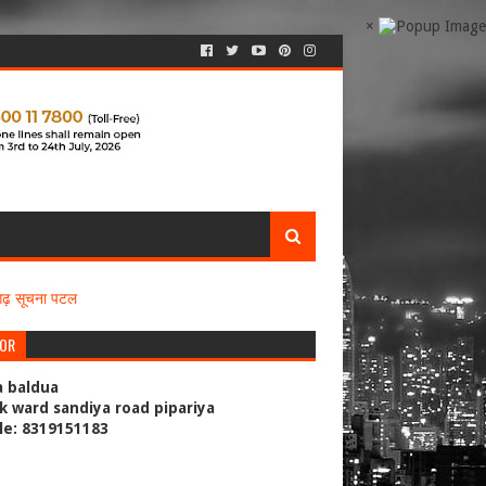
×
सगढ़ सूचना पटल
TOR
a baldua
k ward sandiya road pipariya
le: 8319151183