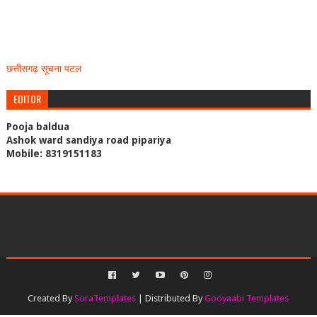
छत्तीसगढ़ सूचना पटल
EDITOR
Pooja baldua
Ashok ward sandiya road pipariya
Mobile: 8319151183
Created By
SoraTemplates
| Distributed By
Gooyaabi Templates