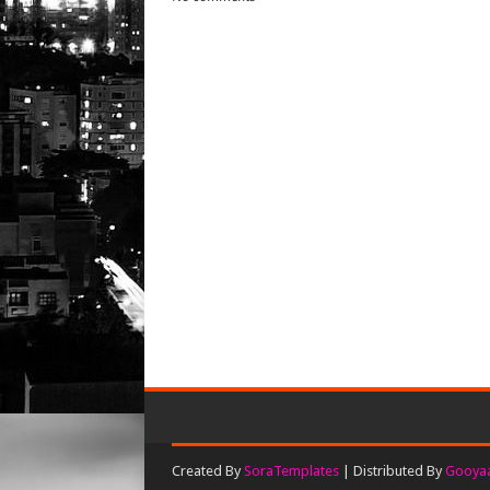
Created By
SoraTemplates
| Distributed By
Gooyaa