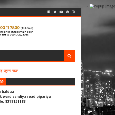
×
सगढ़ सूचना पटल
TOR
a baldua
k ward sandiya road pipariya
le: 8319151183