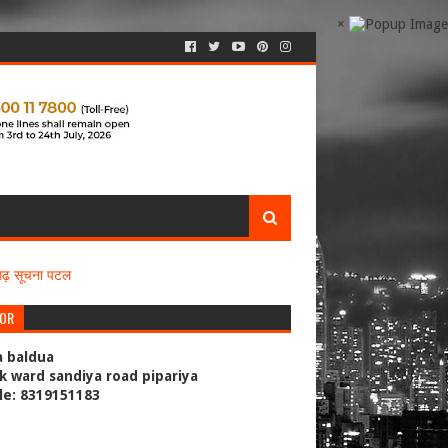
×
सगढ़ सूचना पटल
TOR
a baldua
k ward sandiya road pipariya
le: 8319151183