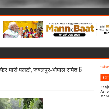
े फिर मारी पलटी, जबलपुर-भोपाल समेत 6
छत्ती
EDI
Pooj
Asho
Mobi