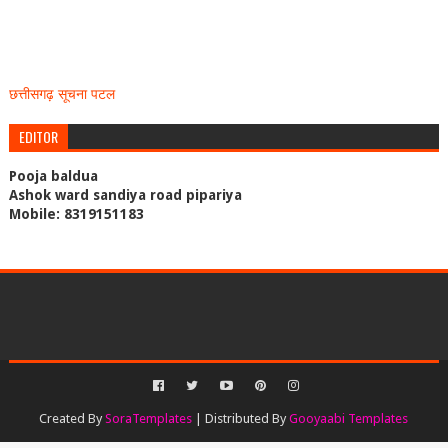
छत्तीसगढ़ सूचना पटल
EDITOR
Pooja baldua
Ashok ward sandiya road pipariya
Mobile: 8319151183
Created By
SoraTemplates
| Distributed By
Gooyaabi Templates