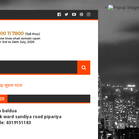
×
सगढ़ सूचना पटल
TOR
a baldua
k ward sandiya road pipariya
le: 8319151183