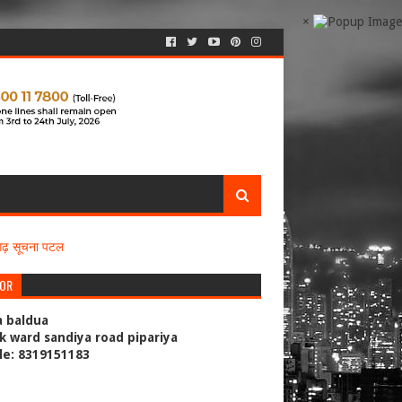
×
सगढ़ सूचना पटल
TOR
a baldua
k ward sandiya road pipariya
le: 8319151183