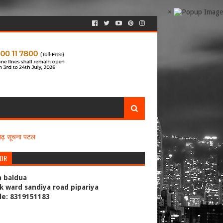
×
सगढ़ सूचना पटल
TOR
a baldua
k ward sandiya road pipariya
le: 8319151183