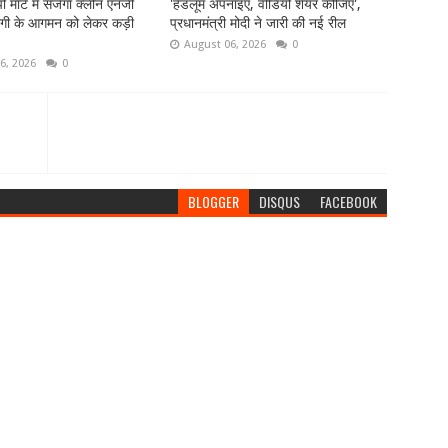
 मार्ट में सजेगा क्लीन एनर्जी
'हैंडलूम अपनाइए, वीडियो शेयर कीजिए',
गी के आगमन को लेकर कड़ी
प्रधानमंत्री मोदी ने जारी की नई रील
August 06, 2026
0
6, 2026
0
BLOGGER
DISQUS
FACEBOOK