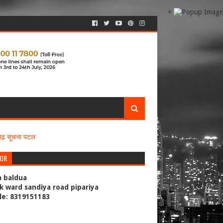
×
सगढ़ सूचना पटल
TOR
a baldua
k ward sandiya road pipariya
le: 8319151183