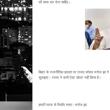
को साफ कर देना चाहिए।
बिहार के राजनीतिक हालात पर राजद सांसद मनोज झा ने क
सुलझाएं। राजद ने कभी ऐसा 'खेला' नहीं किया है।
हमारी तरफ से स्तिथि स्पष्ट- मनोज झा