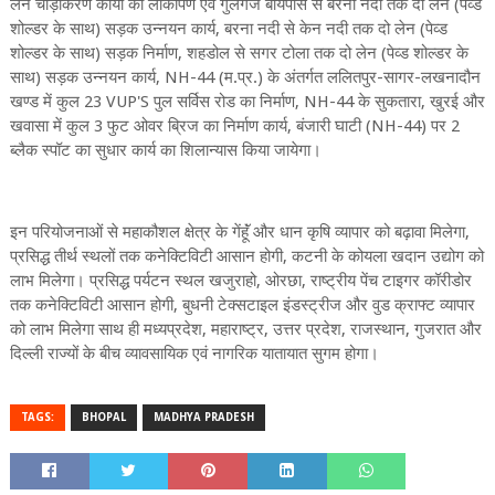
लेन चौड़ीकरण कार्यों का लोकार्पण एवं गुलगंज बायपास से बरना नदी तक दो लेन (पेव्ड
शोल्डर के साथ) सड़क उन्नयन कार्य, बरना नदी से केन नदी तक दो लेन (पेव्ड
शोल्डर के साथ) सड़क निर्माण, शहडोल से सगर टोला तक दो लेन (पेव्ड शोल्डर के
साथ) सड़क उन्नयन कार्य, NH-44 (म.प्र.) के अंतर्गत ललितपुर-सागर-लखनादौन
खण्ड में कुल 23 VUP'S पुल सर्विस रोड का निर्माण, NH-44 के सुकतारा, खुरई और
खवासा में कुल 3 फुट ओवर ब्रिज का निर्माण कार्य, बंजारी घाटी (NH-44) पर 2
ब्लैक स्पॉट का सुधार कार्य का शिलान्यास किया जायेगा।
इन परियोजनाओं से महाकौशल क्षेत्र के गेंहॅूं और धान कृषि व्यापार को बढ़ावा मिलेगा,
प्रसिद्ध तीर्थ स्थलों तक कनेक्टिविटी आसान होगी, कटनी के कोयला खदान उद्योग को
लाभ मिलेगा। प्रसिद्ध पर्यटन स्थल खजुराहो, ओरछा, राष्ट्रीय पेंच टाइगर कॉरीडोर
तक कनेक्टिविटी आसान होगी, बुधनी टेक्सटाइल इंडस्ट्रीज और वुड क्राफ्ट व्यापार
को लाभ मिलेगा साथ ही मध्यप्रदेश, महाराष्ट्र, उत्तर प्रदेश, राजस्थान, गुजरात और
दिल्ली राज्यों के बीच व्यावसायिक एवं नागरिक यातायात सुगम होगा।
TAGS:
BHOPAL
MADHYA PRADESH