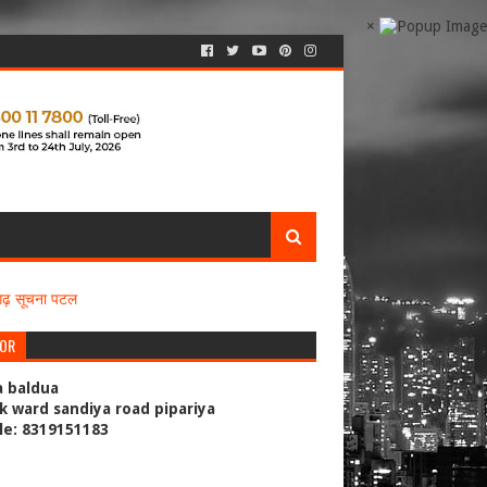
×
सगढ़ सूचना पटल
TOR
a baldua
k ward sandiya road pipariya
le: 8319151183