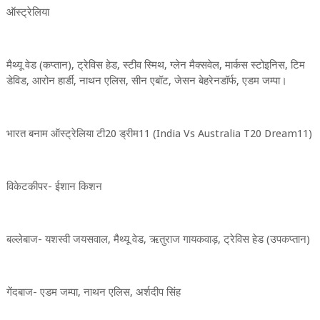
ऑस्ट्रेलिया
मैथ्यू वेड (कप्तान), ट्रेविस हेड, स्टीव स्मिथ, ग्लेन मैक्सवेल, मार्कस स्टोइनिस, टिम
डेविड, आरोन हार्डी, नाथन एलिस, सीन एबॉट, जेसन बेहरेनडॉर्फ, एडम जम्पा।
भारत बनाम ऑस्ट्रेलिया टी20 ड्रीम11 (India Vs Australia T20 Dream11)
विकेटकीपर- ईशान किशन
बल्लेबाज- यशस्वी जयसवाल, मैथ्यू वेड, ऋतुराज गायकवाड़, ट्रेविस हेड (उपकप्तान)
गेंदबाज- एडम जम्पा, नाथन एलिस, अर्शदीप सिंह